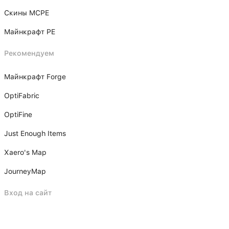
Скины MCPE
Майнкрафт PE
Рекомендуем
Майнкрафт Forge
OptiFabric
OptiFine
Just Enough Items
Xаero's Mаp
JourneyMap
Вход на сайт