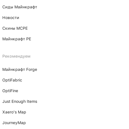
Сиды Майнкрафт
Новости
Скины MCPE
Майнкрафт PE
Рекомендуем
Майнкрафт Forge
OptiFabric
OptiFine
Just Enough Items
Xаero's Mаp
JourneyMap