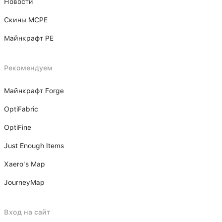
Новости
Скины MCPE
Майнкрафт PE
Рекомендуем
Майнкрафт Forge
OptiFabric
OptiFine
Just Enough Items
Xаero's Mаp
JourneyMap
Вход на сайт