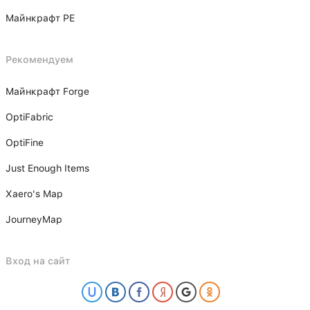
Майнкрафт PE
Рекомендуем
Майнкрафт Forge
OptiFabric
OptiFine
Just Enough Items
Xаero's Mаp
JourneyMap
Вход на сайт