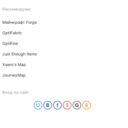
Рекомендуем
Майнкрафт Forge
OptiFabric
OptiFine
Just Enough Items
Xаero's Mаp
JourneyMap
Вход на сайт