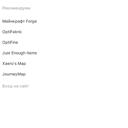
Рекомендуем
Майнкрафт Forge
OptiFabric
OptiFine
Just Enough Items
Xаero's Mаp
JourneyMap
Вход на сайт