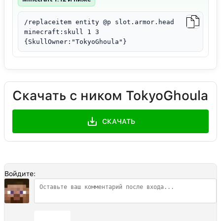
/replaceitem entity @p slot.armor.head
minecraft:skull 1 3
{SkullOwner:"TokyoGhoula"}
Скачать с ником TokyoGhoula
СКАЧАТЬ
Войдите:
Отправить