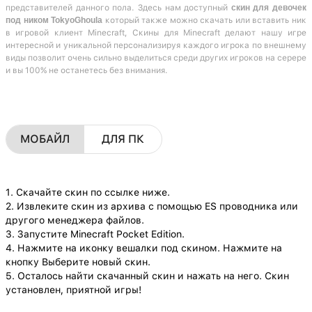
представителей данного пола. Здесь нам доступный
скин для девочек
под ником TokyoGhoula
который также можно скачать или вставить ник
в игровой клиент Minecraft, Скины для Minecraft делают нашу игре
интересной и уникальной персонализируя каждого игрока по внешнему
виды позволит очень сильно выделиться среди других игроков на серере
и вы 100% не останетесь без внимания.
МОБАЙЛ
ДЛЯ ПК
1. Скачайте скин по ссылке ниже.
2. Извлеките скин из архива с помощью ES проводника или
другого менеджера файлов.
3. Запустите Minecraft Pocket Edition.
4. Нажмите на иконку вешалки под скином. Нажмите на
кнопку Выберите новый скин.
5. Осталось найти скачанный скин и нажать на него. Скин
установлен, приятной игры!