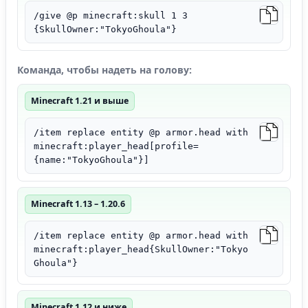
/give @p minecraft:skull 1 3
{SkullOwner:"TokyoGhoula"}
Команда, чтобы надеть на голову:
Minecraft 1.21 и выше
/item replace entity @p armor.head with
minecraft:player_head[profile=
{name:"TokyoGhoula"}]
Minecraft 1.13 – 1.20.6
/item replace entity @p armor.head with
minecraft:player_head{SkullOwner:"Tokyo
Ghoula"}
Minecraft 1.12 и ниже