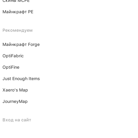
Скины MCPE
Майнкрафт PE
Рекомендуем
Майнкрафт Forge
OptiFabric
OptiFine
Just Enough Items
Xаero's Mаp
JourneyMap
Вход на сайт