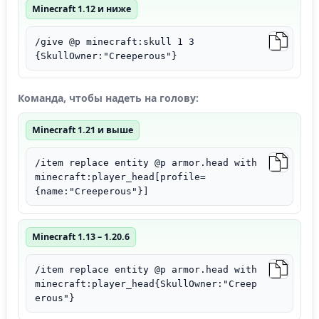
Minecraft 1.12 и ниже
/give @p minecraft:skull 1 3
{SkullOwner:"Creeperous"}
Команда, чтобы надеть на голову:
Minecraft 1.21 и выше
/item replace entity @p armor.head with
minecraft:player_head[profile=
{name:"Creeperous"}]
Minecraft 1.13 – 1.20.6
/item replace entity @p armor.head with
minecraft:player_head{SkullOwner:"Creep
erous"}