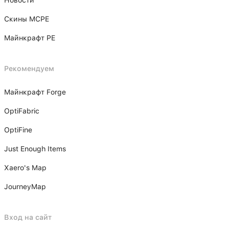
Скины MCPE
Майнкрафт PE
Рекомендуем
Майнкрафт Forge
OptiFabric
OptiFine
Just Enough Items
Xаero's Mаp
JourneyMap
Вход на сайт