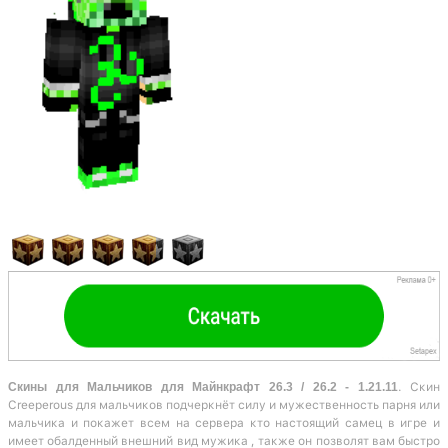
Скины для Мальчиков для Майнкрафт 26.3 / 26.2 - 1.21.11
. Скин
Creeperous для мальчиков подчеркнёт силу и мужественность парня или
мальчика и покажет всем на сервера кто настоящий самец в игре и
имеет обалденный внешний вид мужика , также он позволят вам быстро