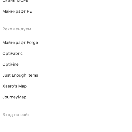
Скины MCPE
Майнкрафт PE
Рекомендуем
Майнкрафт Forge
OptiFabric
OptiFine
Just Enough Items
Xаero's Mаp
JourneyMap
Вход на сайт