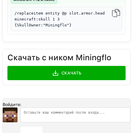
/replaceitem entity @p slot.armor.head
minecraft:skull 1 3
{SkullOwner:"Miningflo"}
Скачать с ником Miningflo
СКАЧАТЬ
Войдите:
Отправить