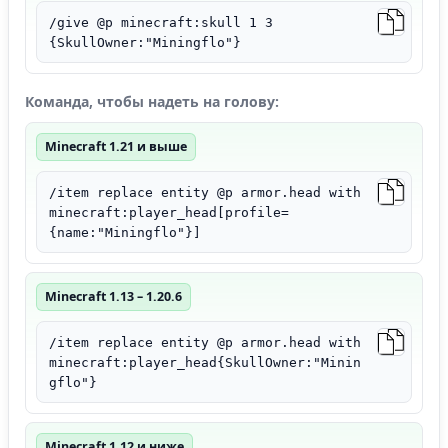
/give @p minecraft:skull 1 3
{SkullOwner:"Miningflo"}
Команда, чтобы надеть на голову:
Minecraft 1.21 и выше
/item replace entity @p armor.head with
minecraft:player_head[profile=
{name:"Miningflo"}]
Minecraft 1.13 – 1.20.6
/item replace entity @p armor.head with
minecraft:player_head{SkullOwner:"Minin
gflo"}
Minecraft 1.12 и ниже