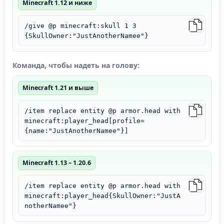
Minecraft 1.12 и ниже
/give @p minecraft:skull 1 3
{SkullOwner:"JustAnotherNamee"}
Команда, чтобы надеть на голову:
Minecraft 1.21 и выше
/item replace entity @p armor.head with
minecraft:player_head[profile=
{name:"JustAnotherNamee"}]
Minecraft 1.13 – 1.20.6
/item replace entity @p armor.head with
minecraft:player_head{SkullOwner:"JustA
notherNamee"}