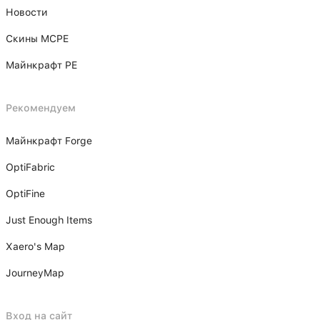
Новости
Скины MCPE
Майнкрафт PE
Рекомендуем
Майнкрафт Forge
OptiFabric
OptiFine
Just Enough Items
Xаero's Mаp
JourneyMap
Вход на сайт