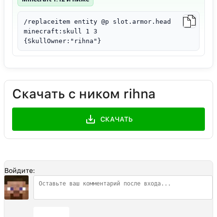
/replaceitem entity @p slot.armor.head
minecraft:skull 1 3
{SkullOwner:"rihna"}
Скачать с ником rihna
СКАЧАТЬ
Войдите:
Отправить