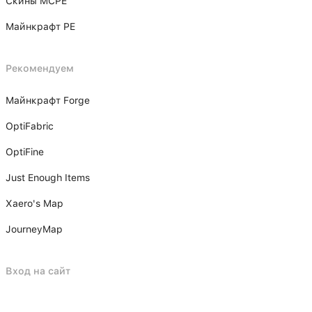
Скины MCPE
Майнкрафт PE
Рекомендуем
Майнкрафт Forge
OptiFabric
OptiFine
Just Enough Items
Xаero's Mаp
JourneyMap
Вход на сайт