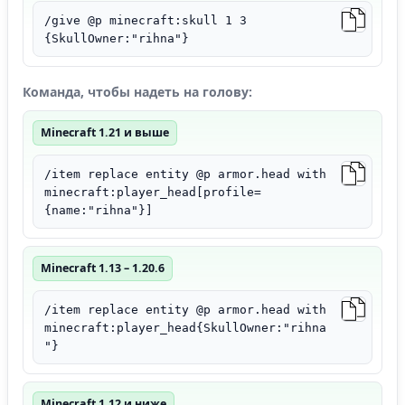
/give @p minecraft:skull 1 3
{SkullOwner:"rihna"}
Команда, чтобы надеть на голову:
Minecraft 1.21 и выше
/item replace entity @p armor.head with
minecraft:player_head[profile=
{name:"rihna"}]
Minecraft 1.13 – 1.20.6
/item replace entity @p armor.head with
minecraft:player_head{SkullOwner:"rihna
"}
Minecraft 1.12 и ниже