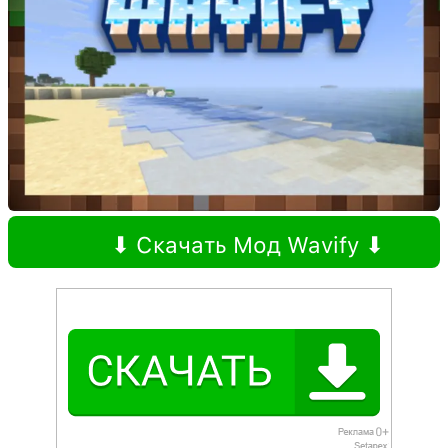
⬇ Скачать Мод Wavify ⬇