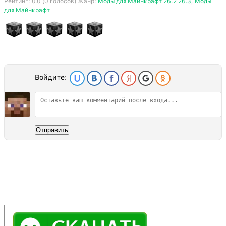
Рейтинг:
0.0
(
0
голосов) Жанр:
Моды для Майнкрафт 26.2 26.3
,
Моды
для Майнкрафт
Войдите:
Отправить