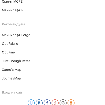
Скины MCPE
Майнкрафт PE
Рекомендуем
Майнкрафт Forge
OptiFabric
OptiFine
Just Enough Items
Xаero's Mаp
JourneyMap
Вход на сайт