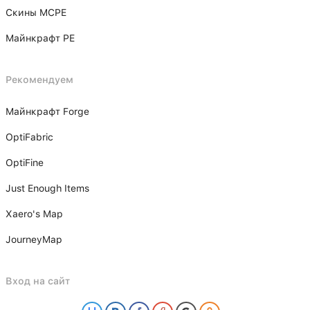
Скины MCPE
Майнкрафт PE
Рекомендуем
Майнкрафт Forge
OptiFabric
OptiFine
Just Enough Items
Xаero's Mаp
JourneyMap
Вход на сайт