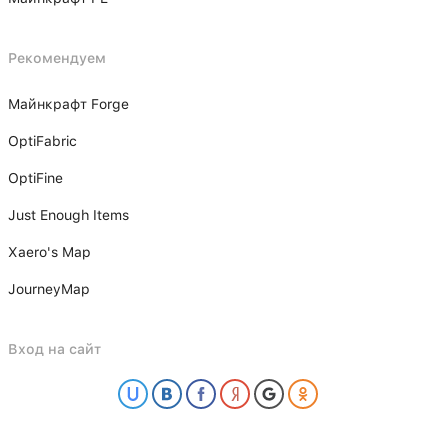
Рекомендуем
Майнкрафт Forge
OptiFabric
OptiFine
Just Enough Items
Xаero's Mаp
JourneyMap
Вход на сайт