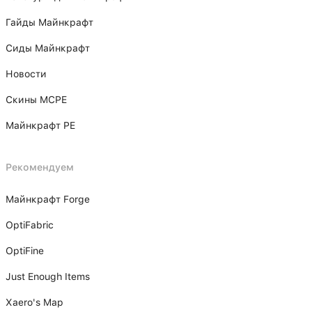
Гайды Майнкрафт
Сиды Майнкрафт
Новости
Скины MCPE
Майнкрафт PE
Рекомендуем
Майнкрафт Forge
OptiFabric
OptiFine
Just Enough Items
Xаero's Mаp