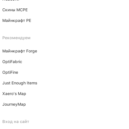
Скины MCPE
Майнкрафт PE
Рекомендуем
Майнкрафт Forge
OptiFabric
OptiFine
Just Enough Items
Xаero's Mаp
JourneyMap
Вход на сайт