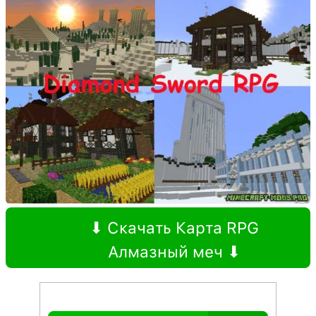
⬇ Скачать Карта RPG
Алмазный меч ⬇