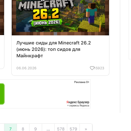
Лучшие сиды для Minecraft 26.2
(июнь 2026): топ сидов для
Майнкрафт
06.06.2026
15923
7
8
9
...
578
579
»