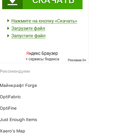
Рекомендуем
Майнкрафт Forge
OptiFabric
OptiFine
Just Enough Items
Xаero's Mаp