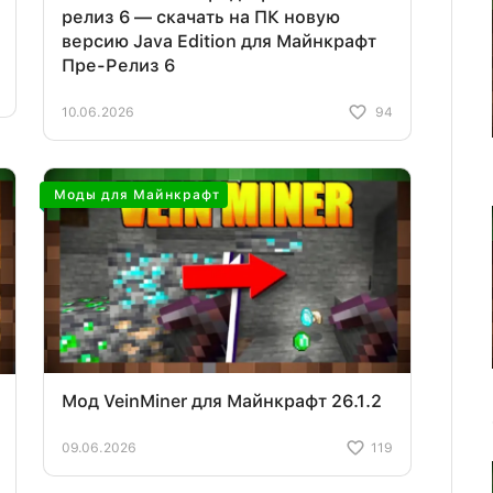
релиз 6 — скачать на ПК новую
версию Java Edition для Майнкрафт
Пре-Релиз 6
10.06.2026
94
Моды для Майнкрафт
Мод VeinMiner для Майнкрафт 26.1.2
09.06.2026
119