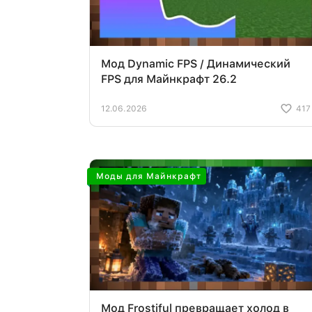
Мод Dynamic FPS / Динамический
FPS для Майнкрафт 26.2
12.06.2026
417
Моды для Майнкрафт
Мод Frostiful превращает холод в