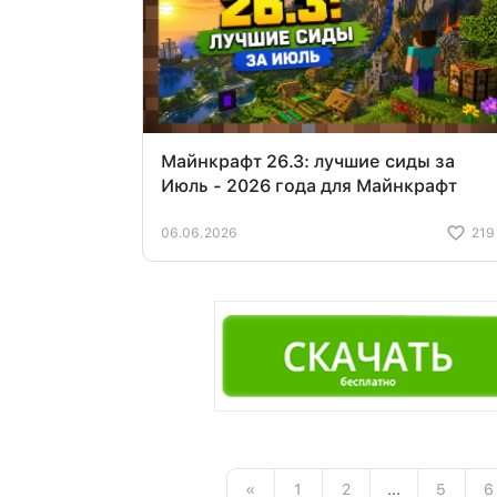
Майнкрафт 26.3: лучшие сиды за
Июль - 2026 года для Майнкрафт
06.06.2026
219
«
1
2
...
5
6