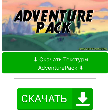
⬇ Скачать Текстуры
AdventurePack ⬇