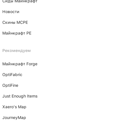
Сиды Майнкрафт
Новости
Скины MCPE
Майнкрафт PE
Рекомендуем
Майнкрафт Forge
OptiFabric
OptiFine
Just Enough Items
Xаero's Mаp
JourneyMap