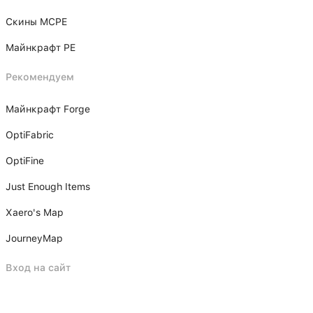
Скины MCPE
Майнкрафт PE
Рекомендуем
Майнкрафт Forge
OptiFabric
OptiFine
Just Enough Items
Xаero's Mаp
JourneyMap
Вход на сайт