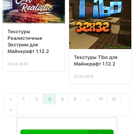
Текстуры
Реалистичные
Экстрим для
Майнкрафт 1.12.2
Текстуры Tibo для
Майнкрафт 1.12.2
23.04.2018
22.04.2018
«
1
2
3
4
5
...
11
12
»