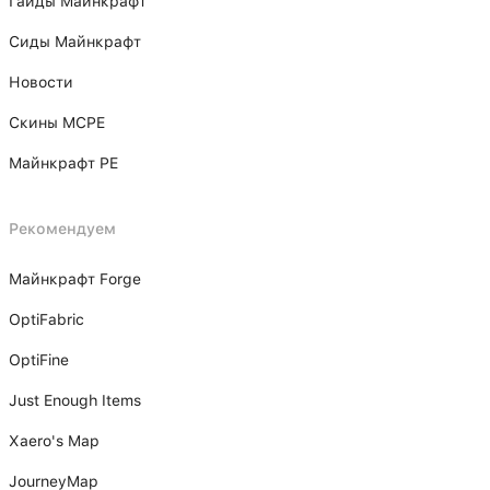
Гайды Майнкрафт
Сиды Майнкрафт
Новости
Скины MCPE
Майнкрафт PE
Рекомендуем
Майнкрафт Forge
OptiFabric
OptiFine
Just Enough Items
Xаero's Mаp
JourneyMap