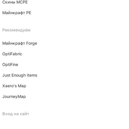
Скины MCPE
Майнкрафт PE
Рекомендуем
Майнкрафт Forge
OptiFabric
OptiFine
Just Enough Items
Xаero's Mаp
JourneyMap
Вход на сайт