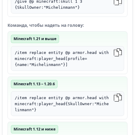
/give @p minecraft:skull 1 3
{SkullOwner:"Michelinmann"}
Команда, чтобы надеть на голову:
Minecraft 1.21 и выше
/item replace entity @p armor.head with
minecraft:player_head[profile=
{name:"Michelinmann"}]
Minecraft 1.13 – 1.20.6
/item replace entity @p armor.head with
minecraft:player_head{SkullOwner:"Miche
linmann"}
Minecraft 1.12 и ниже