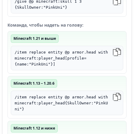
/give @p minecraft:skull 1 3
{SkullOwner:"PinkUni"}
Команда, чтобы надеть на голову:
Minecraft 1.21 и выше
/item replace entity @p armor.head with
minecraft:player_head[profile=
{name:"PinkUni"}]
Minecraft 1.13 – 1.20.6
/item replace entity @p armor.head with
minecraft:player_head{SkullOwner:"PinkU
ni"}
Minecraft 1.12 и ниже