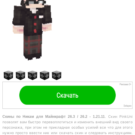
Скины по Никам для Майнкрафт 26.3 / 26.2 - 1.21.11
. Скин PinkUni
позволят вам быстро перевоплотиться и изменить внешний вид своего
персонажа, при этом не прикладная особых усилий все что для этого
нужно просто ввести ник или скачать скин и следовать инструкциям.