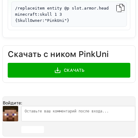
/replaceitem entity @p slot.armor.head
minecraft:skull 1 3
{SkullOwner:"PinkUni"}
Скачать с ником PinkUni
СКАЧАТЬ
Войдите:
Отправить