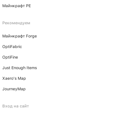
Майнкрафт PE
Рекомендуем
Майнкрафт Forge
OptiFabric
OptiFine
Just Enough Items
Xаero's Mаp
JourneyMap
Вход на сайт