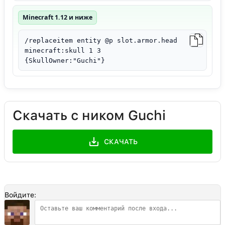
Minecraft 1.12 и ниже
/replaceitem entity @p slot.armor.head
minecraft:skull 1 3
{SkullOwner:"Guchi"}
Скачать с ником Guchi
СКАЧАТЬ
Войдите: