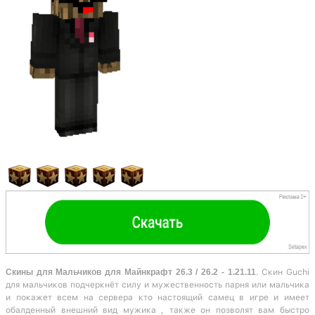
Скины для Мальчиков для Майнкрафт 26.3 / 26.2 - 1.21.11
. Скин Guchi
для мальчиков подчеркнёт силу и мужественность парня или мальчика
и покажет всем на сервера кто настоящий самец в игре и имеет
обалденный внешний вид мужика , также он позволят вам быстро