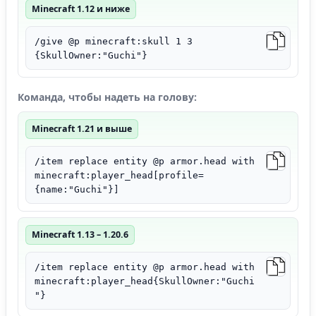
Minecraft 1.12 и ниже
/give @p minecraft:skull 1 3
{SkullOwner:"Guchi"}
Команда, чтобы надеть на голову:
Minecraft 1.21 и выше
/item replace entity @p armor.head with
minecraft:player_head[profile=
{name:"Guchi"}]
Minecraft 1.13 – 1.20.6
/item replace entity @p armor.head with
minecraft:player_head{SkullOwner:"Guchi
"}