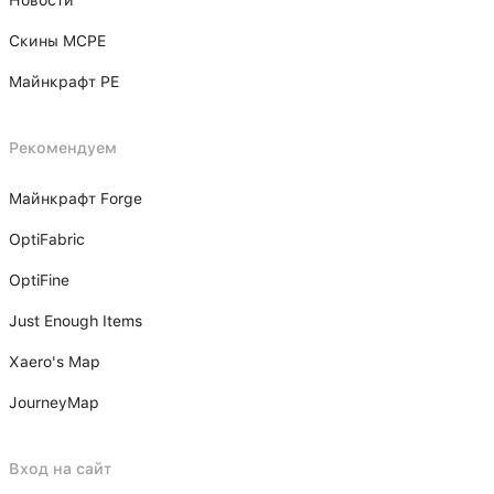
Скины MCPE
Майнкрафт PE
Рекомендуем
Майнкрафт Forge
OptiFabric
OptiFine
Just Enough Items
Xаero's Mаp
JourneyMap
Вход на сайт