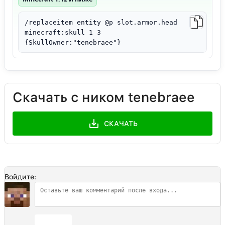
/replaceitem entity @p slot.armor.head
minecraft:skull 1 3
{SkullOwner:"tenebraee"}
Скачать с ником tenebraee
СКАЧАТЬ
Войдите:
Отправить