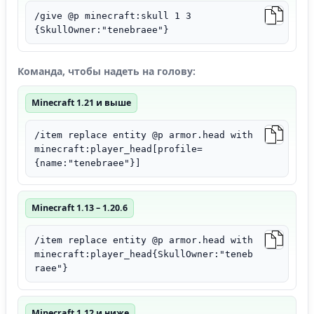
/give @p minecraft:skull 1 3
{SkullOwner:"tenebraee"}
Команда, чтобы надеть на голову:
Minecraft 1.21 и выше
/item replace entity @p armor.head with
minecraft:player_head[profile=
{name:"tenebraee"}]
Minecraft 1.13 – 1.20.6
/item replace entity @p armor.head with
minecraft:player_head{SkullOwner:"teneb
raee"}
Minecraft 1.12 и ниже