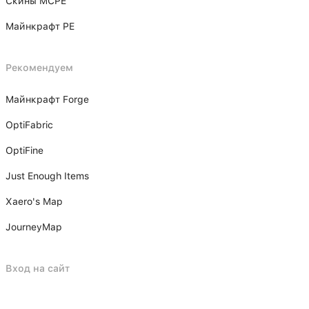
Скины MCPE
Майнкрафт PE
Рекомендуем
Майнкрафт Forge
OptiFabric
OptiFine
Just Enough Items
Xаero's Mаp
JourneyMap
Вход на сайт