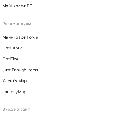
Майнкрафт PE
Рекомендуем
Майнкрафт Forge
OptiFabric
OptiFine
Just Enough Items
Xаero's Mаp
JourneyMap
Вход на сайт