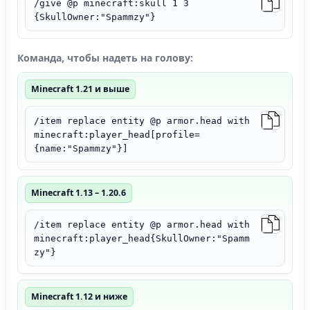
/give @p minecraft:skull 1 3
{SkullOwner:"Spammzy"}
Команда, чтобы надеть на голову:
Minecraft 1.21 и выше
/item replace entity @p armor.head with
minecraft:player_head[profile=
{name:"Spammzy"}]
Minecraft 1.13 – 1.20.6
/item replace entity @p armor.head with
minecraft:player_head{SkullOwner:"Spamm
zy"}
Minecraft 1.12 и ниже