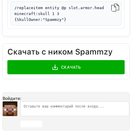
/replaceitem entity @p slot.armor.head
minecraft:skull 1 3
{SkullOwner:"Spammzy"}
Скачать с ником Spammzy
СКАЧАТЬ
Войдите:
Отправить