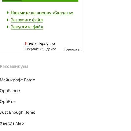
Рекомендуем
Майнкрафт Forge
OptiFabric
OptiFine
Just Enough Items
Xаero's Mаp