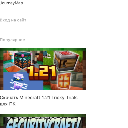
JourneyMap
Вход на сайт
Популярное
Скачать Minecraft 1.21 Tricky Trials
для ПК