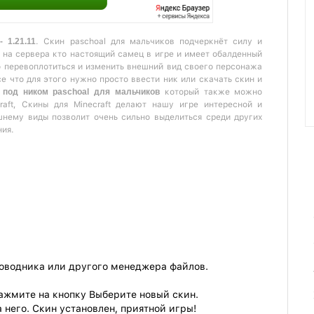
 1.21.11
. Скин paschoal для мальчиков подчеркнёт силу и
 на сервера кто настоящий самец в игре и имеет обалденный
о перевоплотиться и изменить внешний вид своего персонажа
се что для этого нужно просто ввести ник или скачать скин и
под ником paschoal для мальчиков
который также можно
raft, Скины для Minecraft делают нашу игре интересной и
шнему виды позволит очень сильно выделиться среди других
ния.
роводника или другого менеджера файлов.
ажмите на кнопку Выберите новый скин.
 него. Скин установлен, приятной игры!