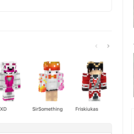
kXD
SirSomething
Friskiukas
Relate