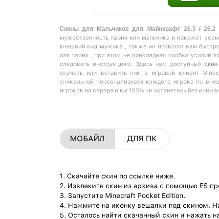
Скины для Мальчиков для Майнкрафт 26.3 / 26.2 -
мужественность парня или мальчика и покажет всем
внешний вид мужика , также он позволят вам быстр
для парня , при этом не прикладная особых усилий в
следовать инструкциям. Здесь нам доступный
скин 
скачать или вставить ник в игровой клиент Minec
уникальной персонализируя каждого игрока по вне
игроков на серере и вы 100% не останетесь без внима
МОБАЙЛ
ДЛЯ ПК
1. Скачайте скин по ссылке ниже.
2. Извлеките скин из архива с помощью ES п
3. Запустите Minecraft Pocket Edition.
4. Нажмите на иконку вешалки под скином. Н
5. Осталось найти скачанный скин и нажать на