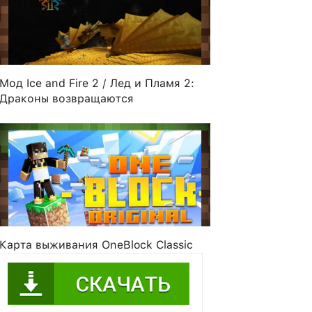
Мод Ice and Fire 2 / Лед и Пламя 2:
Драконы возвращаются
Карта выживания OneBlock Classic
Tozeko
dreamingof
gamekin