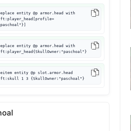
replace entity @p armor.head with
aft:player_head[profile=
"paschoal"}]
replace entity @p armor.head with
aft:player_head{SkullOwner:"paschoal"}
ceitem entity @p slot.armor.head
aft:skull 1 3 {SkullOwner:"paschoal"}
hoal