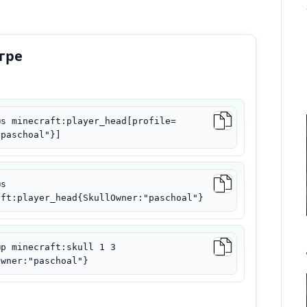
гре
@s minecraft:player_head[profile=
"paschoal"}]
@s
aft:player_head{SkullOwner:"paschoal"}
@p minecraft:skull 1 3
Owner:"paschoal"}