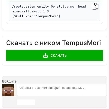
/replaceitem entity @p slot.armor.head
minecraft:skull 1 3
{SkullOwner:"TempusMori"}
Скачать с ником TempusMori
СКАЧАТЬ
Войдите:
Отправить