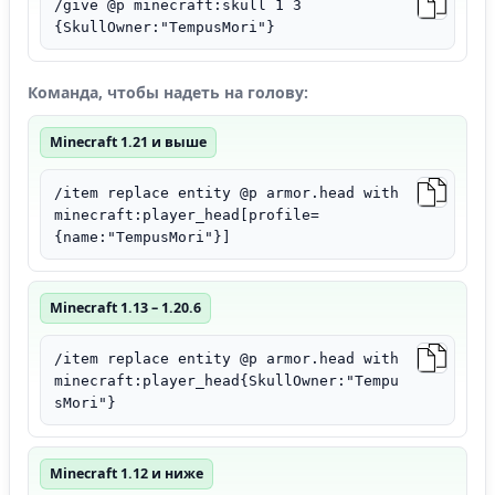
/give @p minecraft:skull 1 3
{SkullOwner:"TempusMori"}
Команда, чтобы надеть на голову:
Minecraft 1.21 и выше
/item replace entity @p armor.head with
minecraft:player_head[profile=
{name:"TempusMori"}]
Minecraft 1.13 – 1.20.6
/item replace entity @p armor.head with
minecraft:player_head{SkullOwner:"Tempu
sMori"}
Minecraft 1.12 и ниже