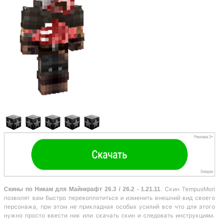
Скины по Никам для Майнкрафт 26.3 / 26.2 - 1.21.11
. Скин TempusMori
позволят вам быстро перевоплотиться и изменить внешний вид своего
персонажа, при этом не прикладная особых усилий все что для этого
нужно просто ввести ник или скачать скин и следовать инструкциям.