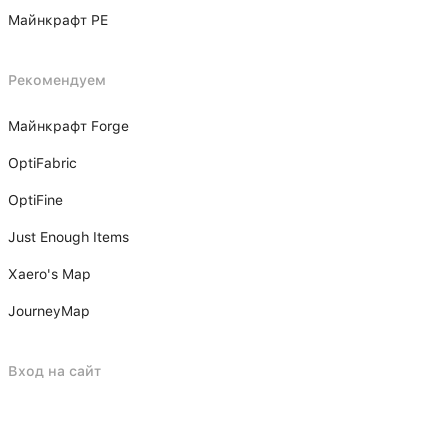
Майнкрафт PE
Рекомендуем
Майнкрафт Forge
OptiFabric
OptiFine
Just Enough Items
Xаero's Mаp
JourneyMap
Вход на сайт