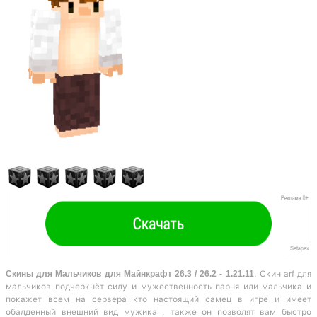
Скины для Мальчиков для Майнкрафт 26.3 / 26.2 - 1.21.11
. Скин arf для
мальчиков подчеркнёт силу и мужественность парня или мальчика и
покажет всем на сервера кто настоящий самец в игре и имеет
обалденный внешний вид мужика , также он позволят вам быстро