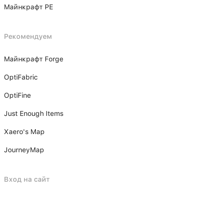
Майнкрафт PE
Рекомендуем
Майнкрафт Forge
OptiFabric
OptiFine
Just Enough Items
Xаero's Mаp
JourneyMap
Вход на сайт