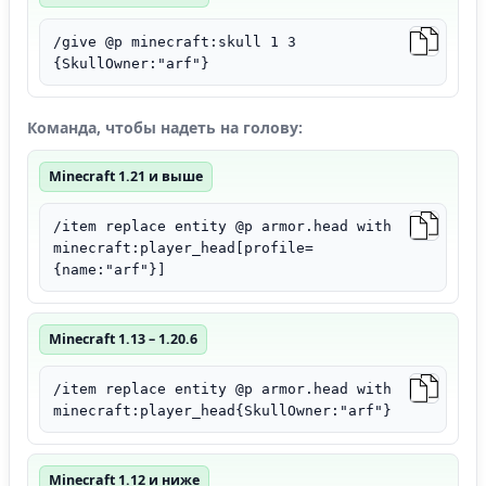
/give @p minecraft:skull 1 3
{SkullOwner:"arf"}
Команда, чтобы надеть на голову:
Minecraft 1.21 и выше
/item replace entity @p armor.head with
minecraft:player_head[profile=
{name:"arf"}]
Minecraft 1.13 – 1.20.6
/item replace entity @p armor.head with
minecraft:player_head{SkullOwner:"arf"}
Minecraft 1.12 и ниже