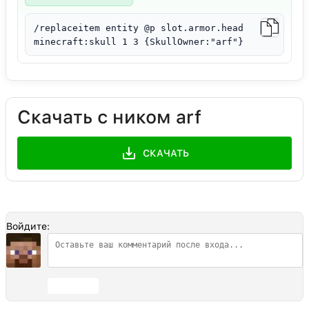
/replaceitem entity @p slot.armor.head
minecraft:skull 1 3 {SkullOwner:"arf"}
Скачать с ником arf
СКАЧАТЬ
Войдите:
Отправить