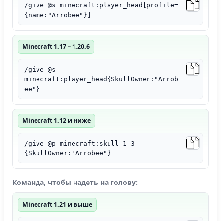
/give @s minecraft:player_head[profile=
{name:"Arrobee"}]
Minecraft 1.17 – 1.20.6
/give @s
minecraft:player_head{SkullOwner:"Arrob
ee"}
Minecraft 1.12 и ниже
/give @p minecraft:skull 1 3
{SkullOwner:"Arrobee"}
Команда, чтобы надеть на голову:
Minecraft 1.21 и выше