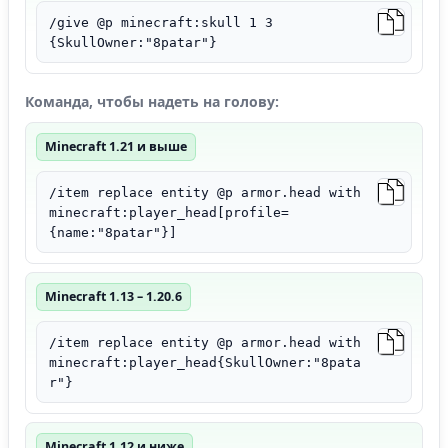
/give @p minecraft:skull 1 3
{SkullOwner:"8patar"}
Команда, чтобы надеть на голову:
Minecraft 1.21 и выше
/item replace entity @p armor.head with
minecraft:player_head[profile=
{name:"8patar"}]
Minecraft 1.13 – 1.20.6
/item replace entity @p armor.head with
minecraft:player_head{SkullOwner:"8pata
r"}
Minecraft 1.12 и ниже