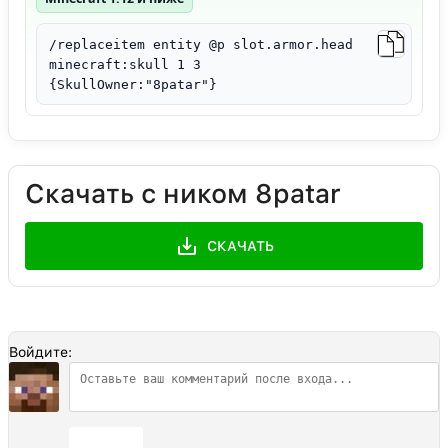
/replaceitem entity @p slot.armor.head
minecraft:skull 1 3
{SkullOwner:"8patar"}
Скачать с ником 8patar
СКАЧАТЬ
Войдите:
Отправить