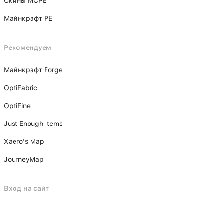
Скины MCPE
Майнкрафт PE
Рекомендуем
Майнкрафт Forge
OptiFabric
OptiFine
Just Enough Items
Xаero's Mаp
JourneyMap
Вход на сайт