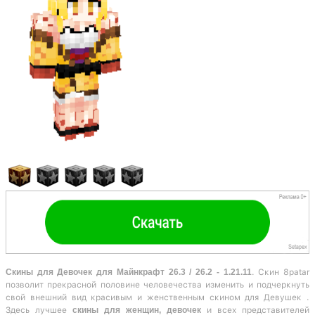
Скины для Девочек для Майнкрафт 26.3 / 26.2 - 1.21.11
. Скин 8patar
позволит прекрасной половине человечества изменить и подчеркнуть
свой внешний вид красивым и женственным скином для Девушек .
Здесь лучшее
скины для женщин, девочек
и всех представителей