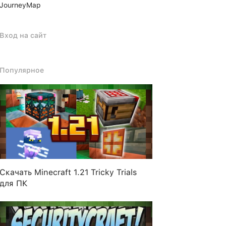
JourneyMap
Вход на сайт
Популярное
Скачать Minecraft 1.21 Tricky Trials
для ПК