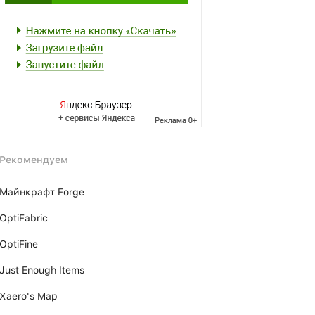
Рекомендуем
Майнкрафт Forge
OptiFabric
OptiFine
Just Enough Items
Xаero's Mаp