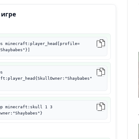
 игре
@s minecraft:player_head[profile=
"Shaybabes"}]
@s
aft:player_head{SkullOwner:"Shaybabes"
@p minecraft:skull 1 3
Owner:"Shaybabes"}