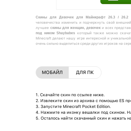
Скины для Девочек для Майнкрафт 26.3 / 26.2 -
человечества изменить и подчеркнуть свой внешни
лучшее
скины для женщин, девочек
и всех представ
под ником Shaybabes
который также можно скачать
Minecraft делают нашу игре интересной и уникально
очень сильно выделиться среди других игроков на сер
МОБАЙЛ
ДЛЯ ПК
1. Скачайте скин по ссылке ниже.
2. Извлеките скин из архива с помощью ES п
3. Запустите Minecraft Pocket Edition.
4. Нажмите на иконку вешалки под скином. Н
5. Осталось найти скачанный скин и нажать на