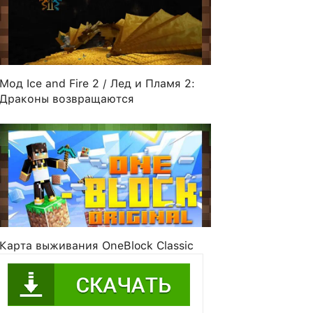
Мод Ice and Fire 2 / Лед и Пламя 2:
Драконы возвращаются
Карта выживания OneBlock Classic
akedDad
Gladiador987654
aggron
Slinced