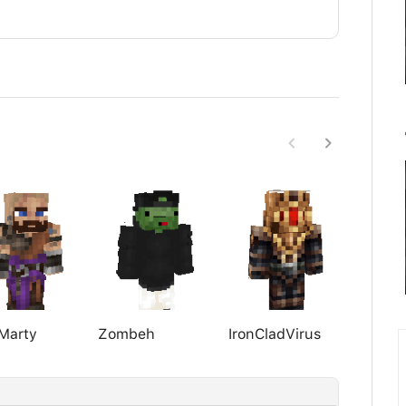
Marty
Zombeh
IronCladVirus
YourN