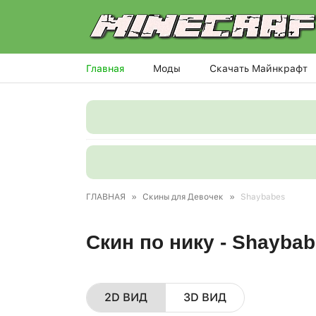
Главная
Моды
Скачать Майнкрафт
ГЛАВНАЯ
»
Скины для Девочек
»
Shaybabes
Скин по нику - Shayba
2D ВИД
3D ВИД