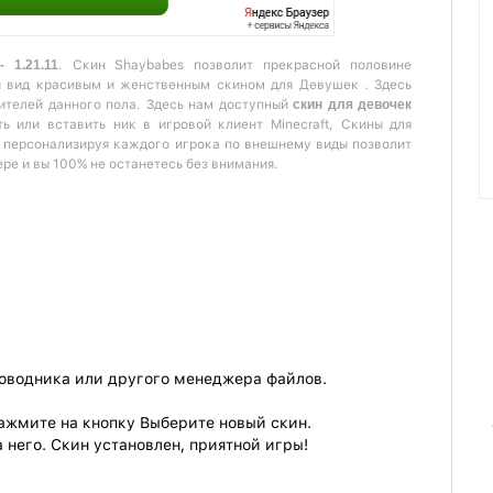
 1.21.11
. Скин Shaybabes позволит прекрасной половине
й вид красивым и женственным скином для Девушек . Здесь
ителей данного пола. Здесь нам доступный
скин для девочек
 или вставить ник в игровой клиент Minecraft, Скины для
й персонализируя каждого игрока по внешнему виды позволит
ере и вы 100% не останетесь без внимания.
роводника или другого менеджера файлов.
ажмите на кнопку Выберите новый скин.
 него. Скин установлен, приятной игры!