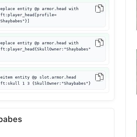
replace entity @p armor.head with
aft:player_head[profile=
"Shaybabes"}]
replace entity @p armor.head with
aft:player_head{SkullOwner:"Shaybabes"
ceitem entity @p slot.armor.head
aft:skull 1 3 {SkullOwner:"Shaybabes"}
babes