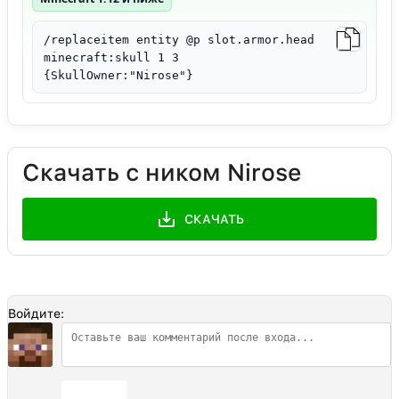
/replaceitem entity @p slot.armor.head
minecraft:skull 1 3
{SkullOwner:"Nirose"}
Скачать с ником Nirose
СКАЧАТЬ
Войдите:
Отправить