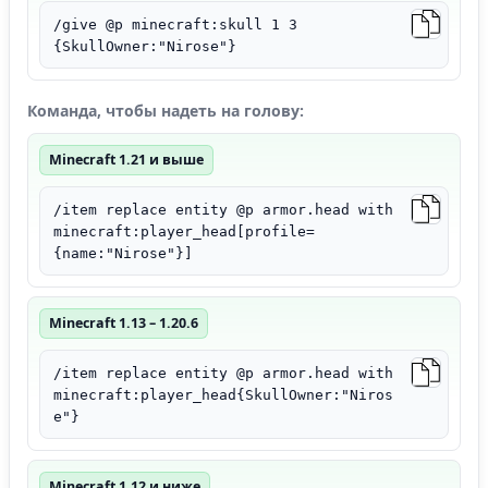
/give @p minecraft:skull 1 3
{SkullOwner:"Nirose"}
Команда, чтобы надеть на голову:
Minecraft 1.21 и выше
/item replace entity @p armor.head with
minecraft:player_head[profile=
{name:"Nirose"}]
Minecraft 1.13 – 1.20.6
/item replace entity @p armor.head with
minecraft:player_head{SkullOwner:"Niros
e"}
Minecraft 1.12 и ниже