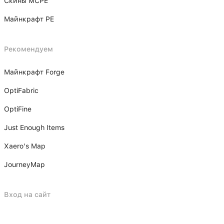
Скины MCPE
Майнкрафт PE
Рекомендуем
Майнкрафт Forge
OptiFabric
OptiFine
Just Enough Items
Xаero's Mаp
JourneyMap
Вход на сайт