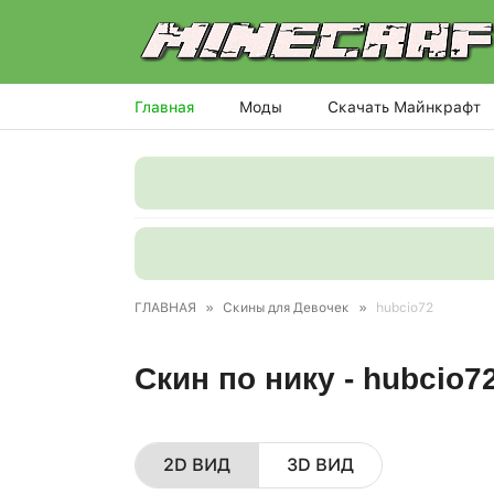
Главная
Моды
Скачать Майнкрафт
ГЛАВНАЯ
»
Скины для Девочек
»
hubcio72
Скин по нику - hubcio7
2D ВИД
3D ВИД