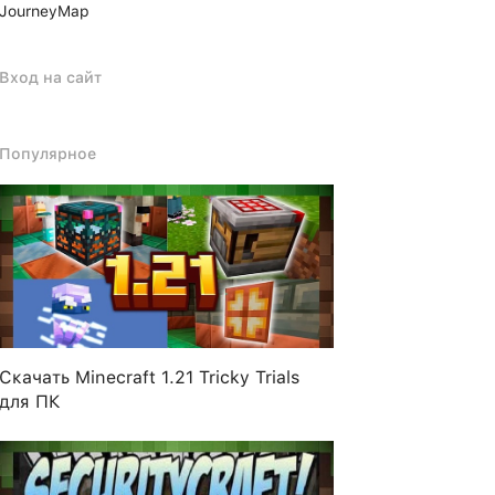
JourneyMap
Вход на сайт
Популярное
Скачать Minecraft 1.21 Tricky Trials
для ПК