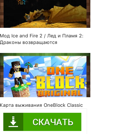
Мод Ice and Fire 2 / Лед и Пламя 2:
Драконы возвращаются
me1
Silent_Ruler
889wlry
C4BR3R
Карта выживания OneBlock Classic