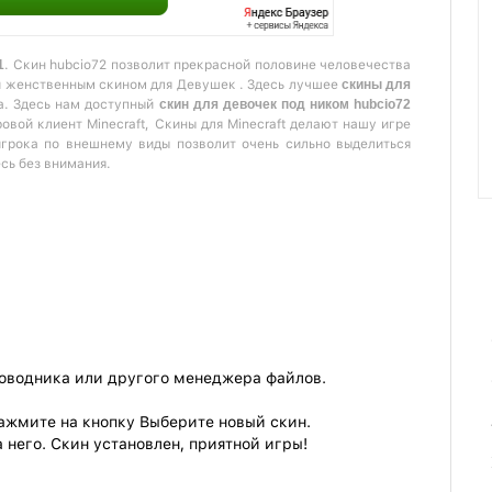
1
. Скин hubcio72 позволит прекрасной половине человечества
и женственным скином для Девушек . Здесь лучшее
скины для
а. Здесь нам доступный
скин для девочек под ником hubcio72
овой клиент Minecraft, Скины для Minecraft делают нашу игре
игрока по внешнему виды позволит очень сильно выделиться
есь без внимания.
роводника или другого менеджера файлов.
ажмите на кнопку Выберите новый скин.
 него. Скин установлен, приятной игры!