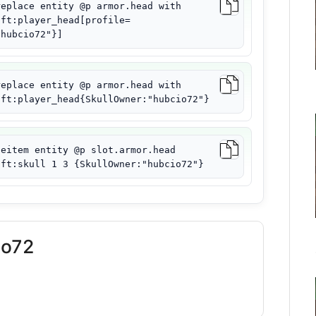
replace entity @p armor.head with
aft:player_head[profile=
"hubcio72"}]
replace entity @p armor.head with
aft:player_head{SkullOwner:"hubcio72"}
ceitem entity @p slot.armor.head
aft:skull 1 3 {SkullOwner:"hubcio72"}
io72