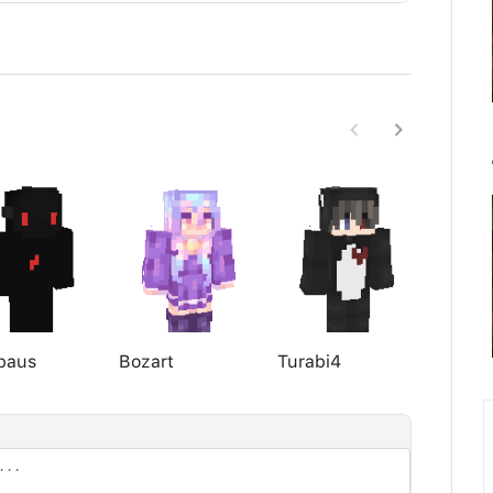
baus
Bozart
Turabi4
perry