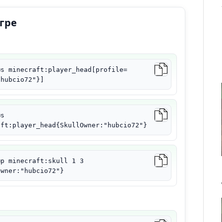
игре
@s minecraft:player_head[profile=
"hubcio72"}]
@s
aft:player_head{SkullOwner:"hubcio72"}
@p minecraft:skull 1 3
Owner:"hubcio72"}