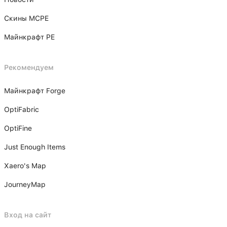
Скины MCPE
Майнкрафт PE
Рекомендуем
Майнкрафт Forge
OptiFabric
OptiFine
Just Enough Items
Xаero's Mаp
JourneyMap
Вход на сайт