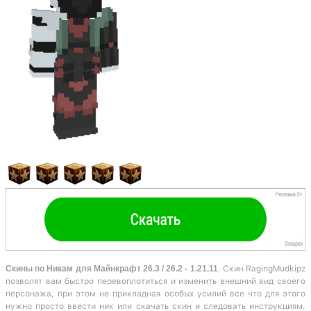
Скины по Никам для Майнкрафт 26.3 / 26.2 - 1.21.11
. Скин RagingMudkipz
позволят вам быстро перевоплотиться и изменить внешний вид своего
персонажа, при этом не прикладная особых усилий все что для этого
нужно просто ввести ник или скачать скин и следовать инструкциям.