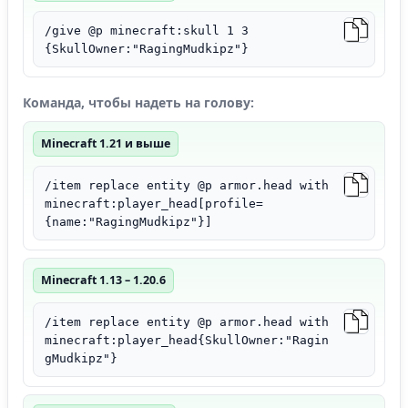
/give @p minecraft:skull 1 3
{SkullOwner:"RagingMudkipz"}
Команда, чтобы надеть на голову:
Minecraft 1.21 и выше
/item replace entity @p armor.head with
minecraft:player_head[profile=
{name:"RagingMudkipz"}]
Minecraft 1.13 – 1.20.6
/item replace entity @p armor.head with
minecraft:player_head{SkullOwner:"Ragin
gMudkipz"}