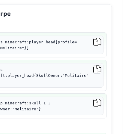
игре
@s minecraft:player_head[profile=
"Melitaire"}]
@s
aft:player_head{SkullOwner:"Melitaire"
@p minecraft:skull 1 3
Owner:"Melitaire"}