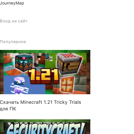
JourneyMap
Вход на сайт
Популярное
Скачать Minecraft 1.21 Tricky Trials
для ПК