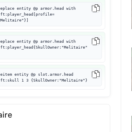
replace entity @p armor.head with
aft:player_head[profile=
"Melitaire"}]
replace entity @p armor.head with
aft:player_head{SkullOwner:"Melitaire"
ceitem entity @p slot.armor.head
aft:skull 1 3 {SkullOwner:"Melitaire"}
aire