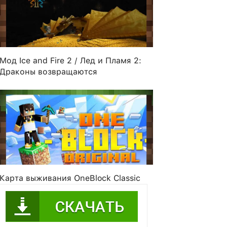
Мод Ice and Fire 2 / Лед и Пламя 2:
Драконы возвращаются
Карта выживания OneBlock Classic
ling0622
FlamingSauce
Celina_B
xAceAng