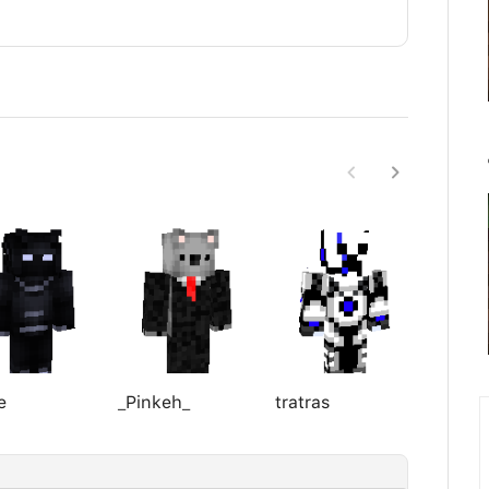
e
_Pinkeh_
tratras
Skyfal