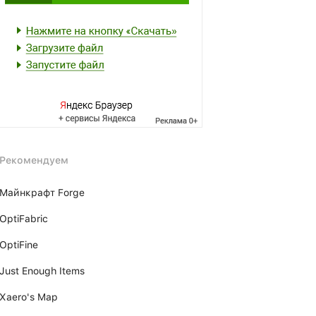
Рекомендуем
Майнкрафт Forge
OptiFabric
OptiFine
Just Enough Items
Xаero's Mаp