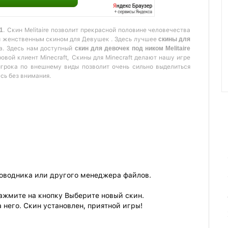
11
. Скин Melitaire позволит прекрасной половине человечества
и женственным скином для Девушек . Здесь лучшее
скины для
а. Здесь нам доступный
скин для девочек под ником Melitaire
овой клиент Minecraft, Скины для Minecraft делают нашу игре
игрока по внешнему виды позволит очень сильно выделиться
есь без внимания.
роводника или другого менеджера файлов.
ажмите на кнопку Выберите новый скин.
 него. Скин установлен, приятной игры!