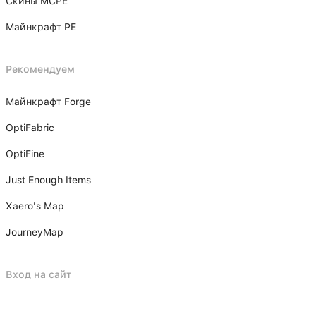
Скины MCPE
Майнкрафт PE
Рекомендуем
Майнкрафт Forge
OptiFabric
OptiFine
Just Enough Items
Xаero's Mаp
JourneyMap
Вход на сайт