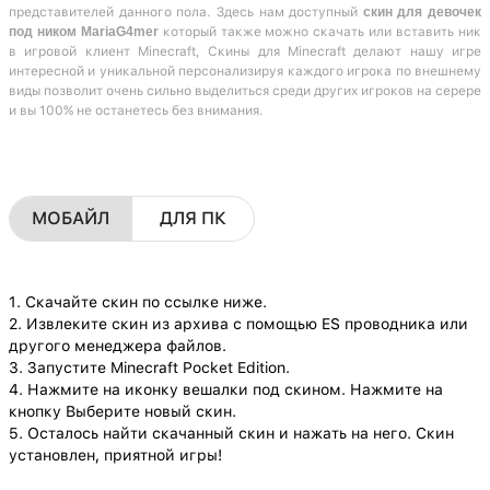
представителей данного пола. Здесь нам доступный
скин для девочек
под ником MariaG4mer
который также можно скачать или вставить ник
в игровой клиент Minecraft, Скины для Minecraft делают нашу игре
интересной и уникальной персонализируя каждого игрока по внешнему
виды позволит очень сильно выделиться среди других игроков на серере
и вы 100% не останетесь без внимания.
МОБАЙЛ
ДЛЯ ПК
1. Скачайте скин по ссылке ниже.
2. Извлеките скин из архива с помощью ES проводника или
другого менеджера файлов.
3. Запустите Minecraft Pocket Edition.
4. Нажмите на иконку вешалки под скином. Нажмите на
кнопку Выберите новый скин.
5. Осталось найти скачанный скин и нажать на него. Скин
установлен, приятной игры!