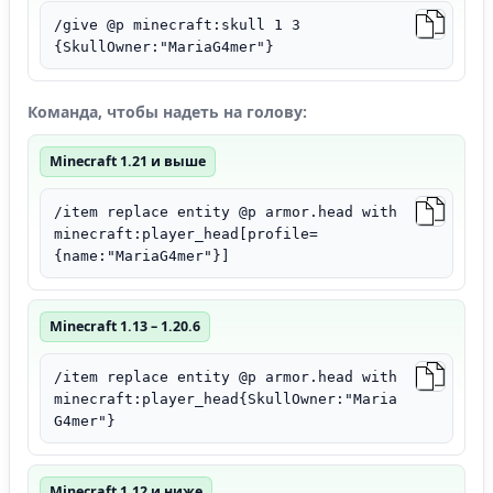
/give @p minecraft:skull 1 3
{SkullOwner:"MariaG4mer"}
Команда, чтобы надеть на голову:
Minecraft 1.21 и выше
/item replace entity @p armor.head with
minecraft:player_head[profile=
{name:"MariaG4mer"}]
Minecraft 1.13 – 1.20.6
/item replace entity @p armor.head with
minecraft:player_head{SkullOwner:"Maria
G4mer"}
Minecraft 1.12 и ниже