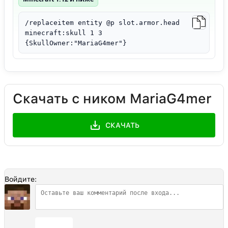
/replaceitem entity @p slot.armor.head
minecraft:skull 1 3
{SkullOwner:"MariaG4mer"}
Скачать с ником MariaG4mer
СКАЧАТЬ
Войдите:
Отправить