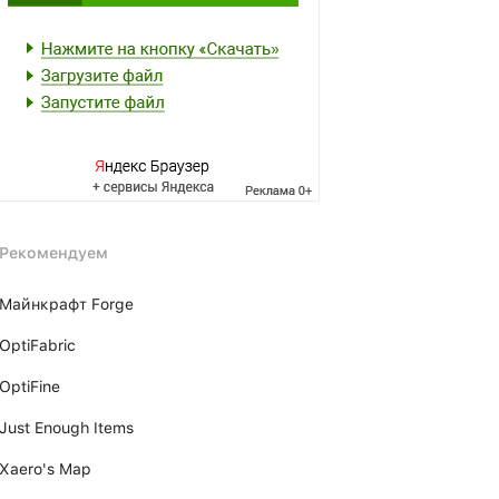
Рекомендуем
Майнкрафт Forge
OptiFabric
OptiFine
Just Enough Items
Xаero's Mаp