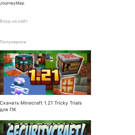
JourneyMap
Вход на сайт
Популярное
Скачать Minecraft 1.21 Tricky Trials
для ПК