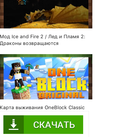
Мод Ice and Fire 2 / Лед и Пламя 2:
Драконы возвращаются
ssAzulica
MrVaginaPounder
Chensanity
1pokemo
Карта выживания OneBlock Classic