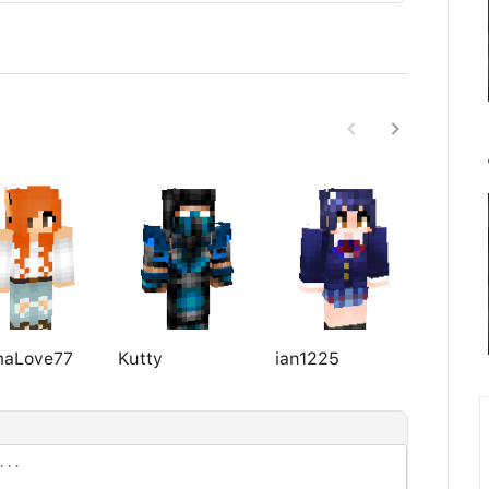
maLove77
Kutty
ian1225
Prince