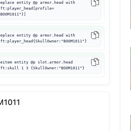
replace entity @p armor.head with
aft:player_head[profile=
"BOOM1011"}]
replace entity @p armor.head with
aft:player_head{SkullOwner:"BOOM1011"}
ceitem entity @p slot.armor.head
aft:skull 1 3 {SkullOwner:"BOOM1011"}
M1011