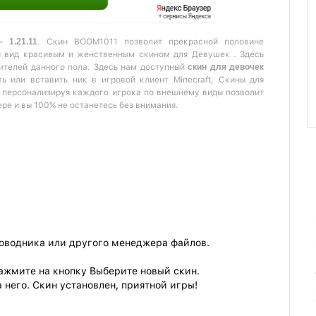
 1.21.11
. Скин BOOM1011 позволит прекрасной половине
й вид красивым и женственным скином для Девушек . Здесь
ителей данного пола. Здесь нам доступный
скин для девочек
 или вставить ник в игровой клиент Minecraft, Скины для
й персонализируя каждого игрока по внешнему виды позволит
ере и вы 100% не останетесь без внимания.
роводника или другого менеджера файлов.
ажмите на кнопку Выберите новый скин.
 него. Скин установлен, приятной игры!