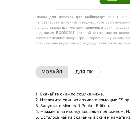
Скины для Девочек для Майнкрафт 26.3 / 26.2 -
человечества изменить и подчеркнуть свой внешни
лучшее
скины для женщин, девочек
и всех представ
под ником BOOM1011
который также можно скачать
Minecraft делают нашу игре интересной и уникально
очень сильно выделиться среди других игроков на сер
МОБАЙЛ
ДЛЯ ПК
1. Скачайте скин по ссылке ниже.
2. Извлеките скин из архива с помощью ES п
3. Запустите Minecraft Pocket Edition.
4. Нажмите на иконку вешалки под скином. Н
5. Осталось найти скачанный скин и нажать на