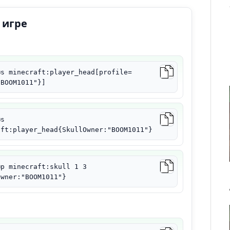
 игре
@s minecraft:player_head[profile=
"BOOM1011"}]
@s
aft:player_head{SkullOwner:"BOOM1011"}
@p minecraft:skull 1 3
Owner:"BOOM1011"}