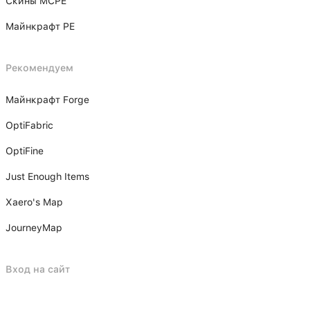
Скины MCPE
Майнкрафт PE
Рекомендуем
Майнкрафт Forge
OptiFabric
OptiFine
Just Enough Items
Xаero's Mаp
JourneyMap
Вход на сайт