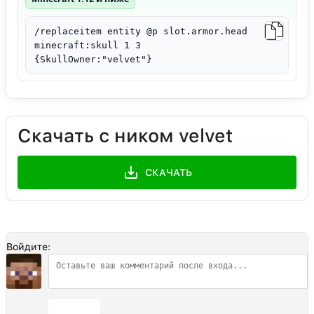
/replaceitem entity @p slot.armor.head
minecraft:skull 1 3
{SkullOwner:"velvet"}
Скачать с ником velvet
СКАЧАТЬ
Войдите:
Отправить