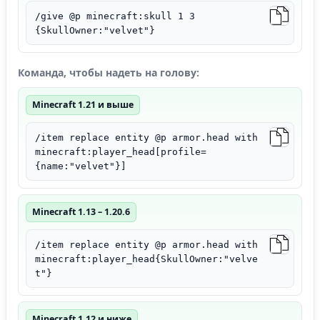
/give @p minecraft:skull 1 3
{SkullOwner:"velvet"}
Команда, чтобы надеть на голову:
Minecraft 1.21 и выше
/item replace entity @p armor.head with
minecraft:player_head[profile=
{name:"velvet"}]
Minecraft 1.13 – 1.20.6
/item replace entity @p armor.head with
minecraft:player_head{SkullOwner:"velve
t"}
Minecraft 1.12 и ниже