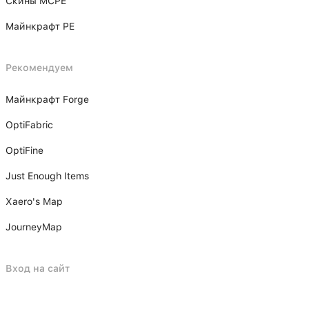
Скины MCPE
Майнкрафт PE
Рекомендуем
Майнкрафт Forge
OptiFabric
OptiFine
Just Enough Items
Xаero's Mаp
JourneyMap
Вход на сайт