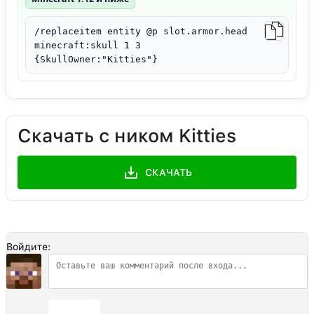
/replaceitem entity @p slot.armor.head
minecraft:skull 1 3
{SkullOwner:"Kitties"}
Скачать с ником Kitties
СКАЧАТЬ
Войдите:
Отправить