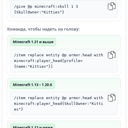
/give @p minecraft:skull 1 3
{SkullOwner:"Kitties"}
Команда, чтобы надеть на голову:
Minecraft 1.21 и выше
/item replace entity @p armor.head with
minecraft:player_head[profile=
{name:"Kitties"}]
Minecraft 1.13 – 1.20.6
/item replace entity @p armor.head with
minecraft:player_head{SkullOwner:"Kitti
es"}
Minecraft 1.12 и ниже