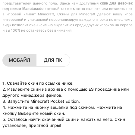
представителей данного пола. Здесь нам доступный
скин для девочек
под ником Masutasodo
который также можно скачать или вставить ник
в игровой клиент Minecraft, Скины для Minecraft делают нашу игре
интересной и уникальной персонализируя каждого игрока по внешнему
виды позволит очень сильно выделиться среди других игроков на серере
и вы 100% не останетесь без внимания.
МОБАЙЛ
ДЛЯ ПК
1. Скачайте скин по ссылке ниже.
2. Извлеките скин из архива с помощью ES проводника или
другого менеджера файлов.
3. Запустите Minecraft Pocket Edition.
4. Нажмите на иконку вешалки под скином. Нажмите на
кнопку Выберите новый скин.
5. Осталось найти скачанный скин и нажать на него. Скин
установлен, приятной игры!