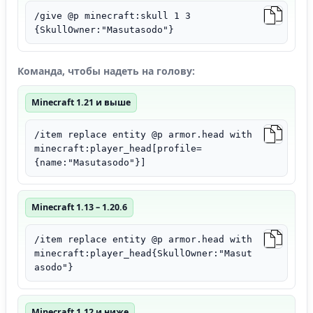
/give @p minecraft:skull 1 3
{SkullOwner:"Masutasodo"}
Команда, чтобы надеть на голову:
Minecraft 1.21 и выше
/item replace entity @p armor.head with
minecraft:player_head[profile=
{name:"Masutasodo"}]
Minecraft 1.13 – 1.20.6
/item replace entity @p armor.head with
minecraft:player_head{SkullOwner:"Masut
asodo"}
Minecraft 1.12 и ниже