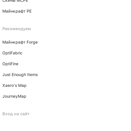
Скины MCPE
Майнкрафт PE
Рекомендуем
Майнкрафт Forge
OptiFabric
OptiFine
Just Enough Items
Xаero's Mаp
JourneyMap
Вход на сайт