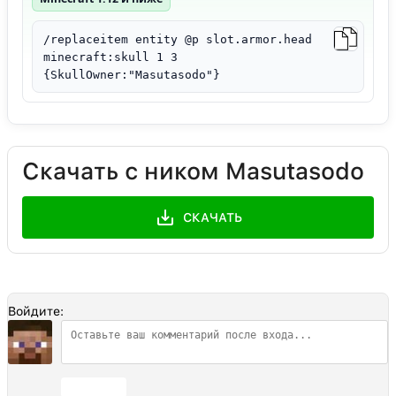
/replaceitem entity @p slot.armor.head
minecraft:skull 1 3
{SkullOwner:"Masutasodo"}
Скачать с ником Masutasodo
СКАЧАТЬ
Войдите:
Отправить