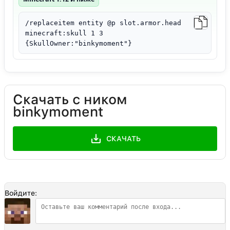
/replaceitem entity @p slot.armor.head
minecraft:skull 1 3
{SkullOwner:"binkymoment"}
Скачать с ником
binkymoment
СКАЧАТЬ
Войдите: