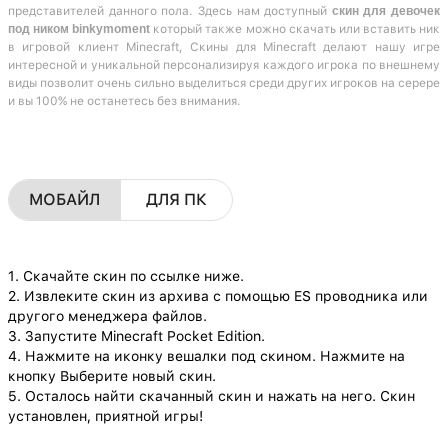
представителей данного пола. Здесь нам доступный
скин для девочек
под ником binkymoment
который также можно скачать или вставить ник
в игровой клиент Minecraft, Скины для Minecraft делают нашу игре
интересной и уникальной персонализируя каждого игрока по внешнему
виды позволит очень сильно выделиться среди других игроков на серере
и вы 100% не останетесь без внимания.
МОБАЙЛ
ДЛЯ ПК
1. Скачайте скин по ссылке ниже.
2. Извлеките скин из архива с помощью ES проводника или
другого менеджера файлов.
3. Запустите Minecraft Pocket Edition.
4. Нажмите на иконку вешалки под скином. Нажмите на
кнопку Выберите новый скин.
5. Осталось найти скачанный скин и нажать на него. Скин
установлен, приятной игры!