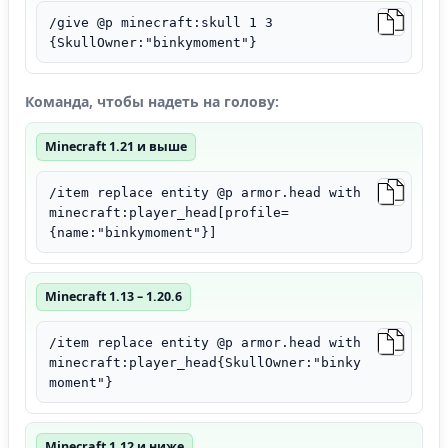
/give @p minecraft:skull 1 3
{SkullOwner:"binkymoment"}
Команда, чтобы надеть на голову:
Minecraft 1.21 и выше
/item replace entity @p armor.head with
minecraft:player_head[profile=
{name:"binkymoment"}]
Minecraft 1.13 – 1.20.6
/item replace entity @p armor.head with
minecraft:player_head{SkullOwner:"binky
moment"}
Minecraft 1.12 и ниже