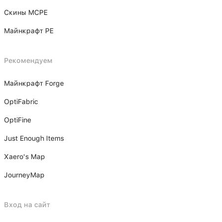
Скины MCPE
Майнкрафт PE
Рекомендуем
Майнкрафт Forge
OptiFabric
OptiFine
Just Enough Items
Xаero's Mаp
JourneyMap
Вход на сайт