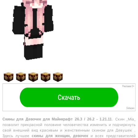
Скины для Девочек для Майнкрафт 26.3 / 26.2 - 1.21.11
. Скин _Mia_
позволит прекрасной половине человечества изменить и подчеркнуть
свой внешний вид красивым и женственным скином для Девушек .
Здесь лучшее
скины для женщин, девочек
и всех представителей