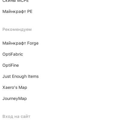
Скины MCPE
Майнкрафт PE
Рекомендуем
Майнкрафт Forge
OptiFabric
OptiFine
Just Enough Items
Xаero's Mаp
JourneyMap
Вход на сайт