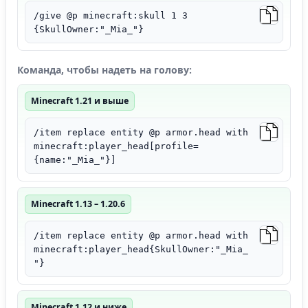
/give @p minecraft:skull 1 3
{SkullOwner:"_Mia_"}
Команда, чтобы надеть на голову:
Minecraft 1.21 и выше
/item replace entity @p armor.head with
minecraft:player_head[profile=
{name:"_Mia_"}]
Minecraft 1.13 – 1.20.6
/item replace entity @p armor.head with
minecraft:player_head{SkullOwner:"_Mia_
"}
Minecraft 1.12 и ниже