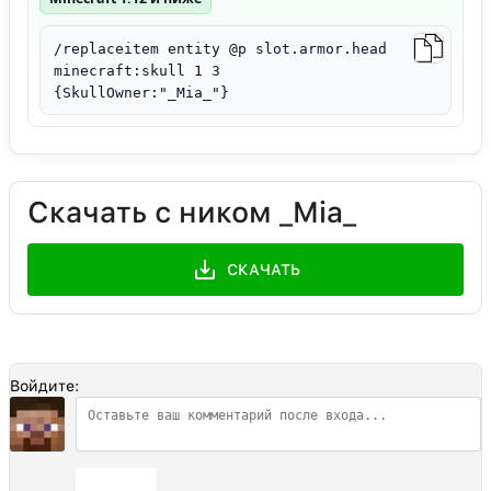
/replaceitem entity @p slot.armor.head
minecraft:skull 1 3
{SkullOwner:"_Mia_"}
Скачать с ником _Mia_
СКАЧАТЬ
Войдите:
Отправить