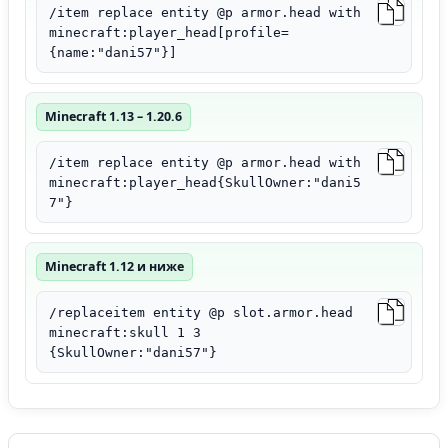
/item replace entity @p armor.head with
minecraft:player_head[profile=
{name:"dani57"}]
Minecraft 1.13 – 1.20.6
/item replace entity @p armor.head with
minecraft:player_head{SkullOwner:"dani5
7"}
Minecraft 1.12 и ниже
/replaceitem entity @p slot.armor.head
minecraft:skull 1 3
{SkullOwner:"dani57"}