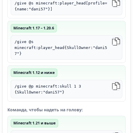
/give @s minecraft:player_head[profile=
{name:"dani57"}]
Minecraft 1.17 – 1.20.6
/give @s
minecraft:player_head{SkullOwner:"dani5
7"}
Minecraft 1.12 и ниже
/give @p minecraft:skull 1 3
{SkullOwner:"dani57"}
Команда, чтобы надеть на голову:
Minecraft 1.21 и выше