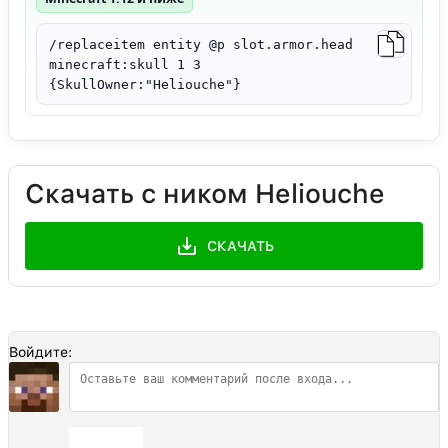
/replaceitem entity @p slot.armor.head
minecraft:skull 1 3
{SkullOwner:"Heliouche"}
Скачать с ником Heliouche
СКАЧАТЬ
Войдите:
Отправить