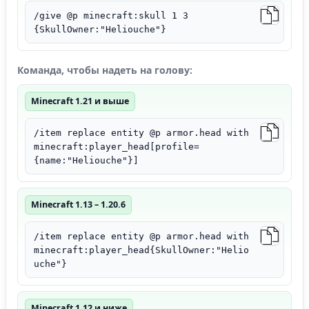
/give @p minecraft:skull 1 3
{SkullOwner:"Heliouche"}
Команда, чтобы надеть на голову:
Minecraft 1.21 и выше
/item replace entity @p armor.head with
minecraft:player_head[profile=
{name:"Heliouche"}]
Minecraft 1.13 – 1.20.6
/item replace entity @p armor.head with
minecraft:player_head{SkullOwner:"Helio
uche"}
Minecraft 1.12 и ниже