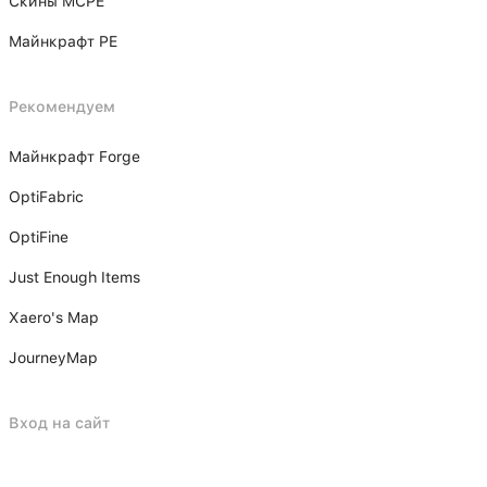
Скины MCPE
Майнкрафт PE
Рекомендуем
Майнкрафт Forge
OptiFabric
OptiFine
Just Enough Items
Xаero's Mаp
JourneyMap
Вход на сайт