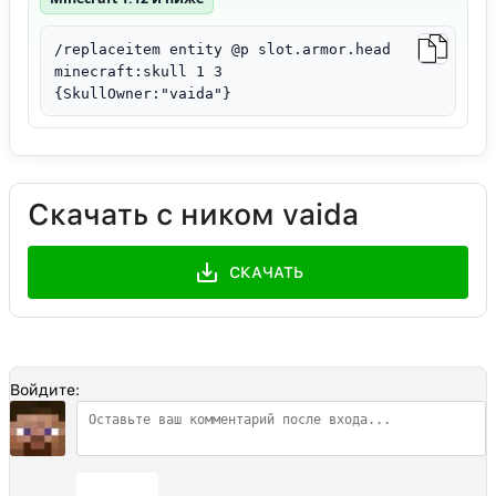
/replaceitem entity @p slot.armor.head
minecraft:skull 1 3
{SkullOwner:"vaida"}
Скачать с ником vaida
СКАЧАТЬ
Войдите:
Отправить