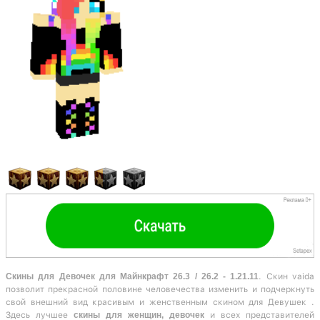
Скины для Девочек для Майнкрафт 26.3 / 26.2 - 1.21.11
. Скин vaida
позволит прекрасной половине человечества изменить и подчеркнуть
свой внешний вид красивым и женственным скином для Девушек .
Здесь лучшее
скины для женщин, девочек
и всех представителей