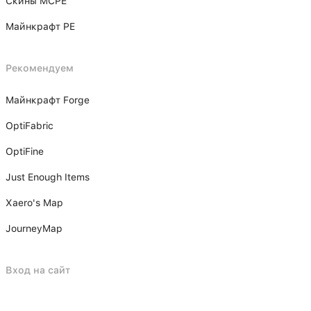
Скины MCPE
Майнкрафт PE
Рекомендуем
Майнкрафт Forge
OptiFabric
OptiFine
Just Enough Items
Xаero's Mаp
JourneyMap
Вход на сайт