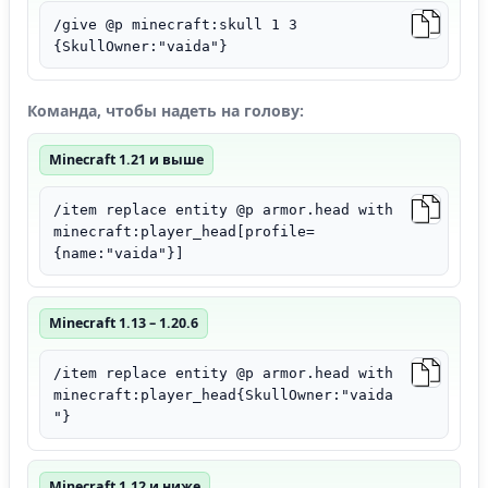
/give @p minecraft:skull 1 3
{SkullOwner:"vaida"}
Команда, чтобы надеть на голову:
Minecraft 1.21 и выше
/item replace entity @p armor.head with
minecraft:player_head[profile=
{name:"vaida"}]
Minecraft 1.13 – 1.20.6
/item replace entity @p armor.head with
minecraft:player_head{SkullOwner:"vaida
"}
Minecraft 1.12 и ниже