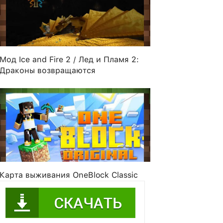
Мод Ice and Fire 2 / Лед и Пламя 2:
Драконы возвращаются
Fire11
baza123
TheJonybien
Kartosae
Карта выживания OneBlock Classic