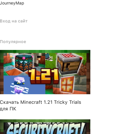
JourneyMap
Вход на сайт
Популярное
Скачать Minecraft 1.21 Tricky Trials
для ПК