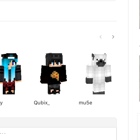
ly
Qubix_
mu5e
Panda_