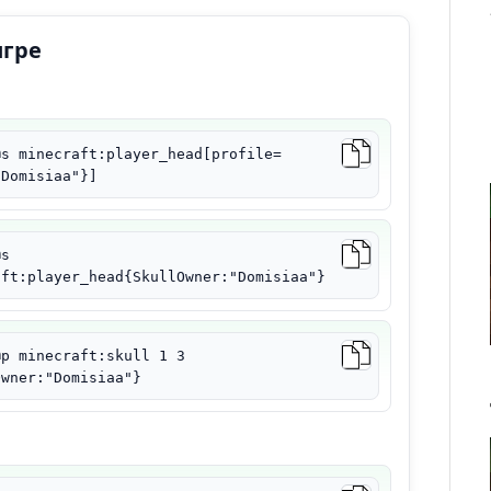
игре
@s minecraft:player_head[profile=
"Domisiaa"}]
@s
aft:player_head{SkullOwner:"Domisiaa"}
@p minecraft:skull 1 3
Owner:"Domisiaa"}