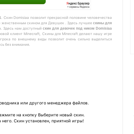
1
. Скин Domisiaa позволит прекрасной половине человечества
и женственным скином для Девушек . Здесь лучшее
скины для
а. Здесь нам доступный
скин для девочек под ником Domisiaa
овой клиент Minecraft, Скины для Minecraft делают нашу игре
игрока по внешнему виды позволит очень сильно выделиться
есь без внимания.
роводника или другого менеджера файлов.
ажмите на кнопку Выберите новый скин.
 него. Скин установлен, приятной игры!