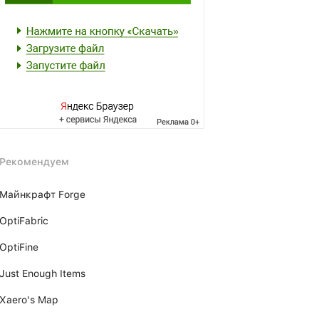
Рекомендуем
Майнкрафт Forge
OptiFabric
OptiFine
Just Enough Items
Xаero's Mаp