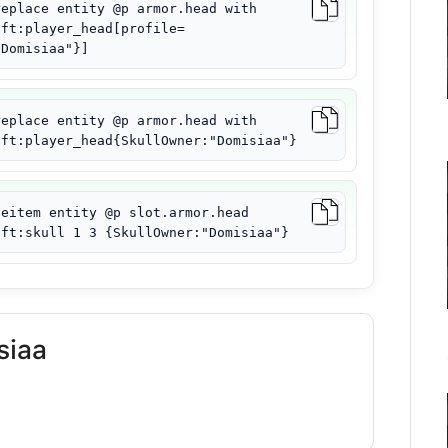
replace entity @p armor.head with
aft:player_head[profile=
"Domisiaa"}]
replace entity @p armor.head with
aft:player_head{SkullOwner:"Domisiaa"}
ceitem entity @p slot.armor.head
aft:skull 1 3 {SkullOwner:"Domisiaa"}
siaa