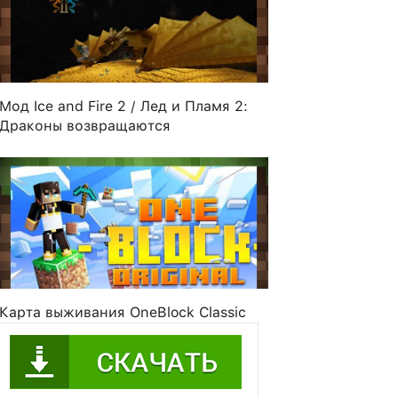
Мод Ice and Fire 2 / Лед и Пламя 2:
Драконы возвращаются
ono
JoaoZor
jlccaires
Chorky
Карта выживания OneBlock Classic