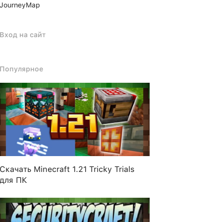
JourneyMap
Вход на сайт
Популярное
Скачать Minecraft 1.21 Tricky Trials
для ПК