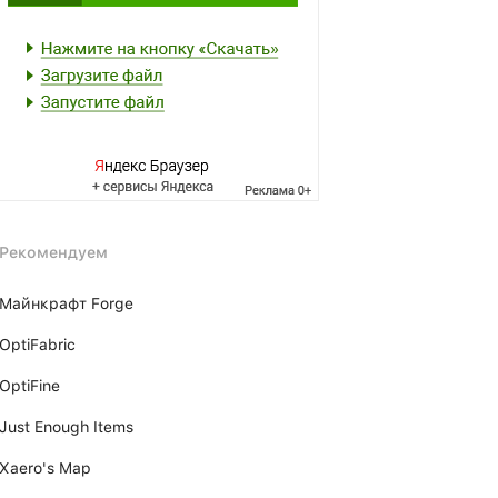
Рекомендуем
Майнкрафт Forge
OptiFabric
OptiFine
Just Enough Items
Xаero's Mаp