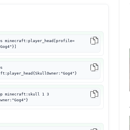
@s minecraft:player_head[profile=
"Gog4"}]
@s
aft:player_head{SkullOwner:"Gog4"}
@p minecraft:skull 1 3
Owner:"Gog4"}