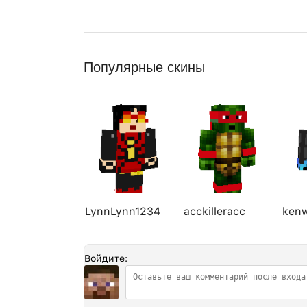
Популярные скины
LynnLynn1234
acckilleracc
ken
Войдите: