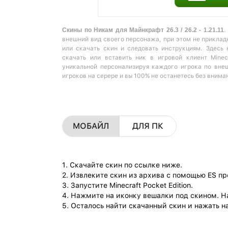
Скины по Никам для Майнкрафт 26.3 / 26.2 - 1.21.11
.
внешний вид своего персонажа, при этом не прикладн
или скачать скин и следовать инструкциям. Здесь
скачать или вставить ник в игровой клиент Minec
уникальной персонализируя каждого игрока по вне
игроков на серере и вы 100% не останетесь без внима
МОБАЙЛ
ДЛЯ ПК
1. Скачайте скин по ссылке ниже.
2. Извлеките скин из архива с помощью ES п
3. Запустите Minecraft Pocket Edition.
4. Нажмите на иконку вешалки под скином. Н
5. Осталось найти скачанный скин и нажать на