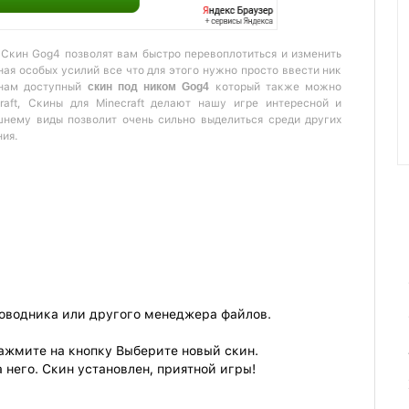
 Скин Gog4 позволят вам быстро перевоплотиться и изменить
ая особых усилий все что для этого нужно просто ввести ник
 нам доступный
скин под ником Gog4
который также можно
raft, Скины для Minecraft делают нашу игре интересной и
шнему виды позволит очень сильно выделиться среди других
ния.
роводника или другого менеджера файлов.
ажмите на кнопку Выберите новый скин.
 него. Скин установлен, приятной игры!