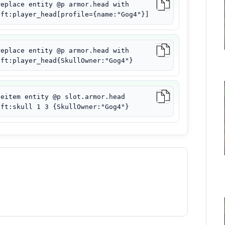
replace entity @p armor.head with
aft:player_head[profile={name:"Gog4"}]
replace entity @p armor.head with
aft:player_head{SkullOwner:"Gog4"}
ceitem entity @p slot.armor.head
aft:skull 1 3 {SkullOwner:"Gog4"}