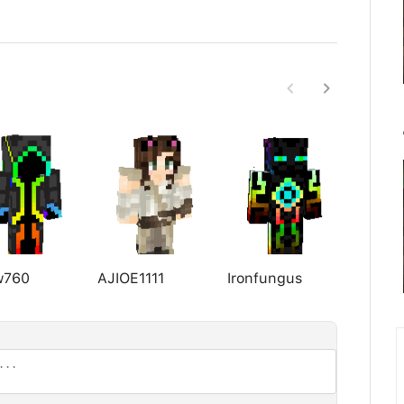
w760
AJIOE1111
Ironfungus
brand