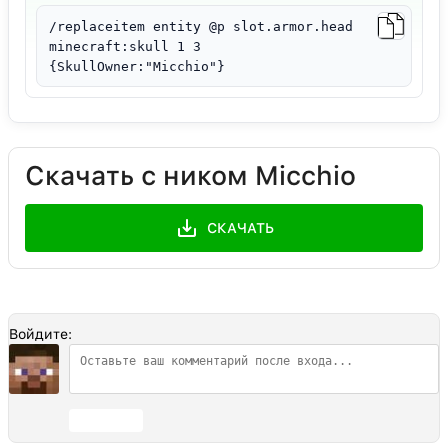
/replaceitem entity @p slot.armor.head
minecraft:skull 1 3
{SkullOwner:"Micchio"}
Скачать с ником Micchio
СКАЧАТЬ
Войдите:
Отправить