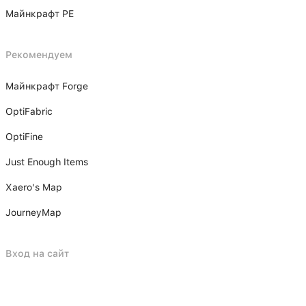
Майнкрафт PE
Рекомендуем
Майнкрафт Forge
OptiFabric
OptiFine
Just Enough Items
Xаero's Mаp
JourneyMap
Вход на сайт