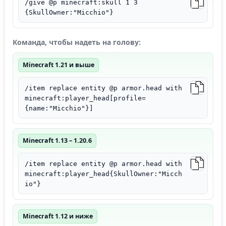
/give @p minecraft:skull 1 3
{SkullOwner:"Micchio"}
Команда, чтобы надеть на голову:
Minecraft 1.21 и выше
/item replace entity @p armor.head with
minecraft:player_head[profile=
{name:"Micchio"}]
Minecraft 1.13 – 1.20.6
/item replace entity @p armor.head with
minecraft:player_head{SkullOwner:"Micch
io"}
Minecraft 1.12 и ниже