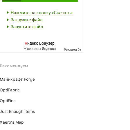
Рекомендуем
Майнкрафт Forge
OptiFabric
OptiFine
Just Enough Items
Xаero's Mаp