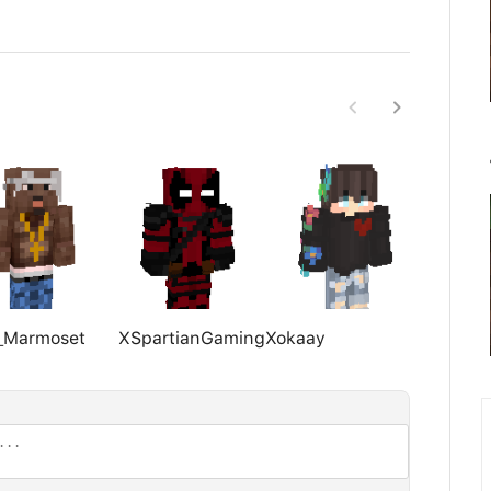
_Marmoset
XSpartianGamingX
okaay
Neofel