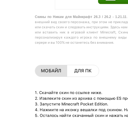
Скины по Никам для Майнкрафт 26.3 / 26.2 - 1.21.11
внешний вид своего персонажа, при этом не прикладн
или скачать скин и следовать инструкциям. Здесь на
или вставить ник в игровой клиент Minecraft, Ски
персонализируя каждого игрока по внешнему виды 
серере и вы 100% не останетесь без внимания.
МОБАЙЛ
ДЛЯ ПК
1. Скачайте скин по ссылке ниже.
2. Извлеките скин из архива с помощью ES п
3. Запустите Minecraft Pocket Edition.
4. Нажмите на иконку вешалки под скином. Н
5. Осталось найти скачанный скин и нажать на