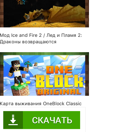
Мод Ice and Fire 2 / Лед и Пламя 2:
Драконы возвращаются
is
craftocube
Pumpkin
burn100
Карта выживания OneBlock Classic