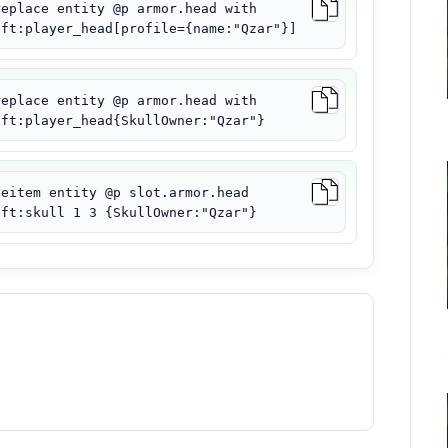
replace entity @p armor.head with
aft:player_head[profile={name:"Qzar"}]
replace entity @p armor.head with
aft:player_head{SkullOwner:"Qzar"}
ceitem entity @p slot.armor.head
aft:skull 1 3 {SkullOwner:"Qzar"}