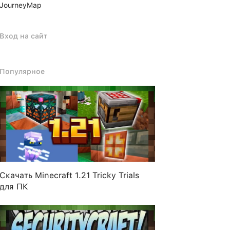
JourneyMap
Вход на сайт
Популярное
Скачать Minecraft 1.21 Tricky Trials
для ПК