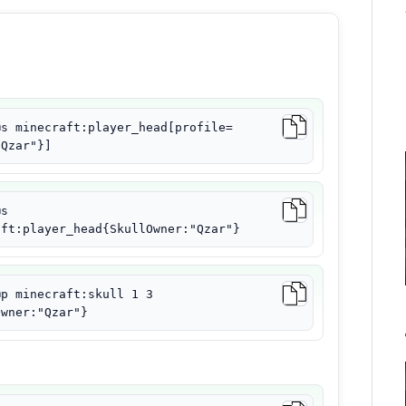
@s minecraft:player_head[profile=
"Qzar"}]
@s
aft:player_head{SkullOwner:"Qzar"}
@p minecraft:skull 1 3
Owner:"Qzar"}